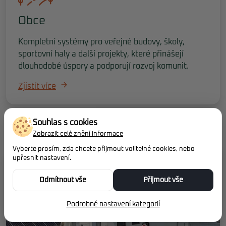
Obce
Kompletní systémy pro veřejné budovy, školy,
sportovní haly a další projekty, které přinášejí
dlouhodobé úspory a podporují rozvoj komunit.
Zjistít více
Souhlas s cookies
Zobrazit celé znění informace
Vyberte prosím, zda chcete přijmout volitelné cookies, nebo
upřesnit nastavení.
Odmítnout vše
Přijmout vše
Podrobné nastavení kategorií