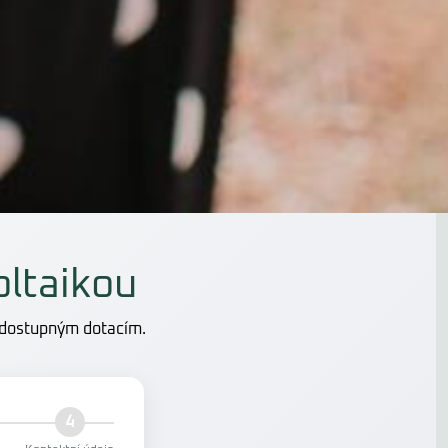
oltaikou
a dostupným dotacím.
4