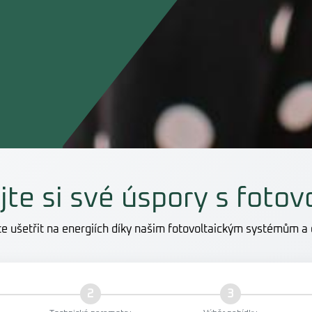
jte si své úspory s fotov
ete ušetřit na energiích díky našim fotovoltaickým systémům 
2
3