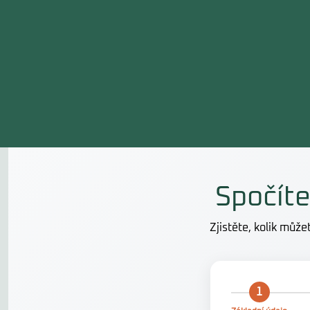
Spočíte
Zjistěte, kolik můž
1